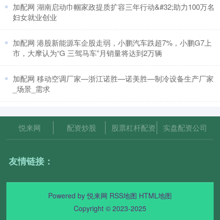
​加配网 湖南启动巾帼家政提质扩容三年行动&#32;助力100万名
妇女就业创业
​加配网 港股新能源车企股走弱，小鹏汽车跌超7%，小鹏G7上
市，大摩认为“G 三驾马车”月销量将达到2万辆
​加配网 移动空调厂家—浙江诺胜—诺美胜—制冷设备生产厂家
_场景_需求
悦来网
配资炒股
股票杠杆配资
实盘配资公司
友情链接：
Powered by
悦来网
RSS地图
HTML地图
Copyright
© 2023-2025