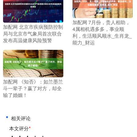
​加配网 7月份，贵人相助，
​加配网 北京市疾病预防控制
4属相机遇多多，事业顺
局与北京市气象局首次联合
利，生活顺风顺水_生肖龙_
发布高温健康风险预警
能力_财运
​加配网 《知否》：如兰墨兰
斗一辈子？赢了对方，却全
输了婚姻！
相关评论
本文评分
*