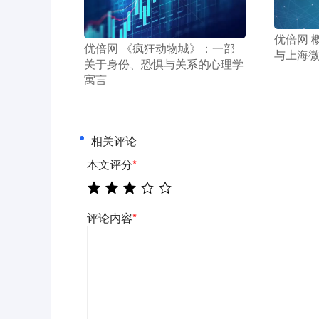
​优倍网 
​优倍网 《疯狂动物城》：一部
与上海
关于身份、恐惧与关系的心理学
寓言
相关评论
本文评分
*
评论内容
*