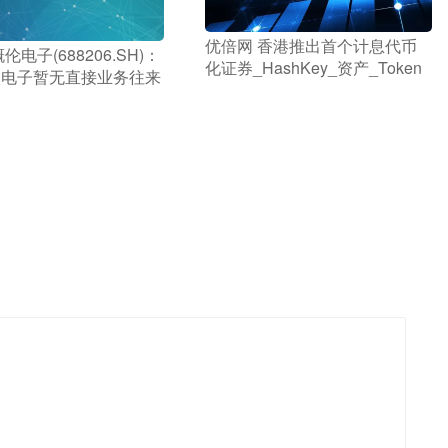
​优倍网 香港推出首个计息代币
概伦电子(688206.SH)：
化证券_HashKey_资产_Token
微电子暂无直接业务往来