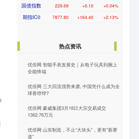
国债指数
229.69
+0.10
+0.04%
期指IC0
7877.80
+164.40
+2.13%
热点资讯
优倍网 智能手表发展史｜从电子玩具到腕上
全能终端
优倍网 三大回流强势来袭, 中国凭什么成为全
球香饽饽?
为
优倍网 豪威集团3月18日大宗交易成交
1362.76万元
在
优倍网 山东制造，不止“大块头”，更有“新赛
道”