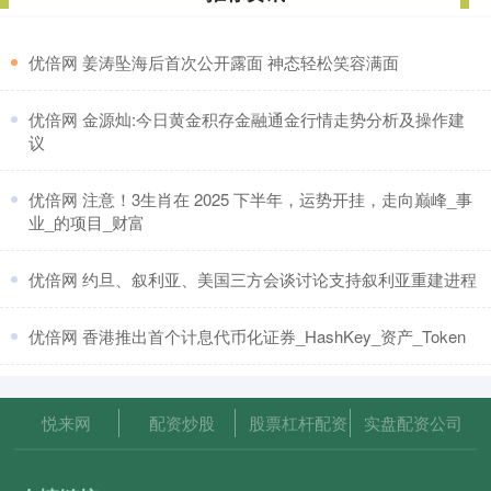
​优倍网 姜涛坠海后首次公开露面 神态轻松笑容满面
​优倍网 金源灿:今日黄金积存金融通金行情走势分析及操作建
议
​优倍网 注意！3生肖在 2025 下半年，运势开挂，走向巅峰_事
业_的项目_财富
​优倍网 约旦、叙利亚、美国三方会谈讨论支持叙利亚重建进程
​优倍网 香港推出首个计息代币化证券_HashKey_资产_Token
悦来网
配资炒股
股票杠杆配资
实盘配资公司