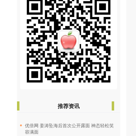
推荐资讯
​优倍网 姜涛坠海后首次公开露面 神态轻松笑
容满面