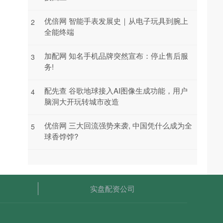
优倍网 智能手表发展史｜从电子玩具到腕上
2
全能终端
加配网 知名手机品牌突然宣布：停止售后服
3
务!
配先查 谷歌地球接入AI图像生成功能，用户
4
脑洞大开玩转城市改造
优倍网 三大回流强势来袭, 中国凭什么成为全
5
球香饽饽?
实盘配资公司