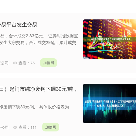
交易平台发生交易
易，合计成交2.83亿元。 证券时报数据宝
股发生大宗交易，合计成交29笔，累计成交
资公司
查看：
75
加倍网
今日）起门市纯净废钢下调30元/吨，
净废钢下调30元/吨，具体以价格表为
资公司
查看：
111
加倍网